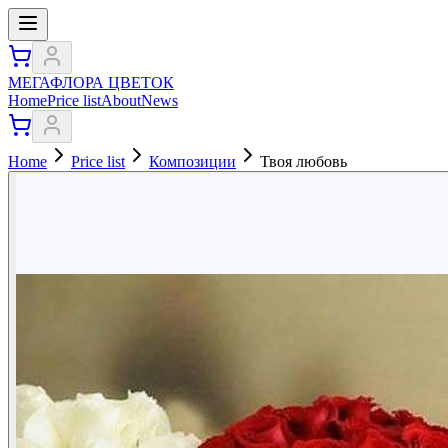
МЕГАФЛОРА ЦВЕТОК
Home
Price list
About
News
Home
Price list
Композиции
Твоя любовь